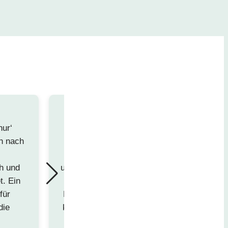
nur‘
h nach
„Nach meiner Fersen OP bin ich sehr g
Chefin von der Physio der Ballsportarena 
ch und
und arbeitete sehr effektiv mit mir. Man füh
t. Ein
professionell behandelt. Auf Terminwünsc
für
Die Freundlichkeit aller Mitarbeiter ist beis
die
komplett und uneingeschränkt weiterempfeh