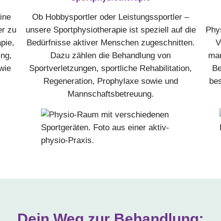
ine
Ob Hobbysportler oder Leistungssportler –
er zu
unsere Sportphysiotherapie ist speziell auf die
Phys
pie,
Bedürfnisse aktiver Menschen zugeschnitten.
V
ng,
Dazu zählen die Behandlung von
man
wie
Sportverletzungen, sportliche Rehabilitation,
Be
Regeneration, Prophylaxe sowie und
be
Mannschaftsbetreuung.
Dein Weg zur Behandlung: