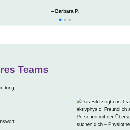
– Barbara P.
eres Teams
ildung
enswert