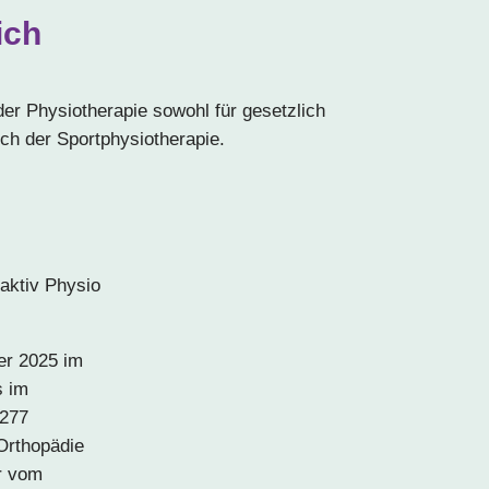
ich
er Physiotherapie sowohl für gesetzlich
ich der Sportphysiotherapie.
er 2025 im
s im
1277
 Orthopädie
er vom