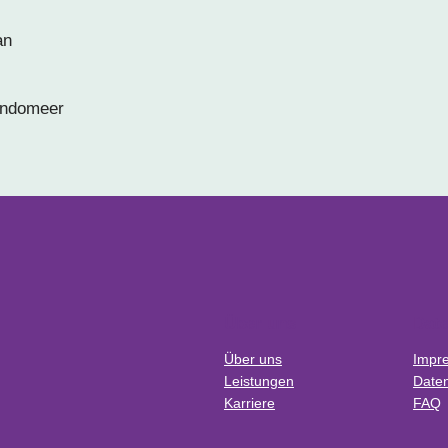
an
andomeer
Über uns
Dat
Über uns
Impr
Leistungen
Daten
Karriere
FAQ