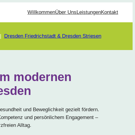
Willkommen
Über Uns
Leistungen
Kontakt
|
Dresden Friedrichstadt & Dresden Striesen
nem modernen
resden
Gesundheit und Beweglichkeit gezielt fördern.
r Kompetenz und persönlichem Engagement –
zfreien Alltag.