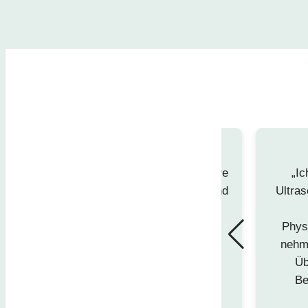
rletzung am Knie wurde ich anderthalb Jahre
„Ic
. Das Team hat mir mit den Behandlungen und
Ultra
ntscheidend dabei geholfen, mobil sowie
rden und meinem Sport wieder ohne
Physi
zu können. Die unzähligen Gespräche und
nehme
ir zusätzlich das Vertrauen in mein Knie
Üb
 die angenehme Atmosphäre in der Praxis
Be
Zeit wohl und gut aufgehoben gefühlt.“